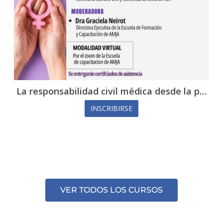
 médica desde la p…
Jornada de capacitación: “L
RSE
INSCRIBIRSE
VER TODOS LOS CURSOS