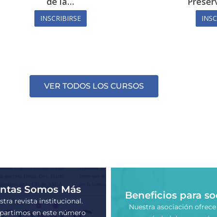
de la…
Preser
INSCRIBIRSE
INSC
VER TODOS LOS CURSOS
ntas Somos Más
Beneficios para so
tra revista institucional.
Nuestra asociación ofrece
artimos en este número