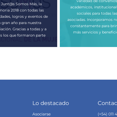
variedad de convenio
 Junt@s Somos Más, la
académicos, institucional
oria 2018 con todas las
sociales para todas la
idades, logros y eventos de
asociadas. Incorporamos n
 gran año para nuestra
constantemente para bri
ación. Gracias a todas y a
más servicios y benefici
s los que formaron parte
Lo destacado
Contac
Asociarse
(+54) 011 