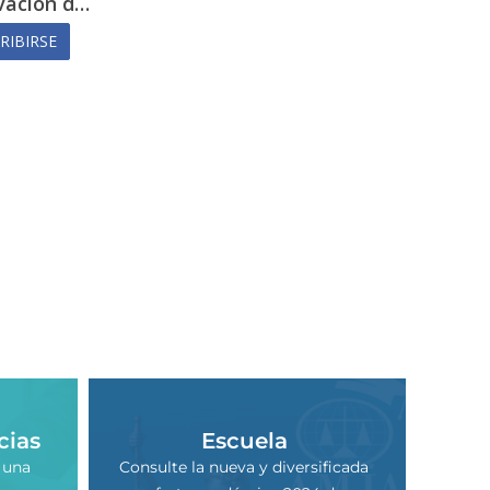
vación d…
INSCRIBIRSE
RIBIRSE
cias
Escuela
 una
Consulte la nueva y diversificada