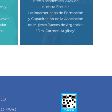
s
oferta académica 2024 de
es y
nuestra Escuela
s
Latinoamericana de Formación
uevos
y Capacitación de la Asociación
ndar
de Mujeres Jueces de Argentina
os
"Dra. Carmen Argibay"
to
4331-7843