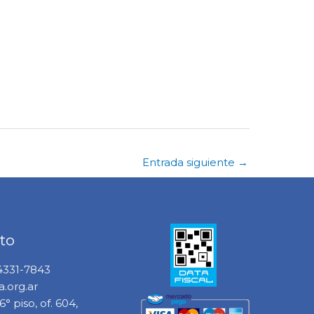
Entrada siguiente
→
to
 4331-7843
.org.ar
° piso, of. 604,