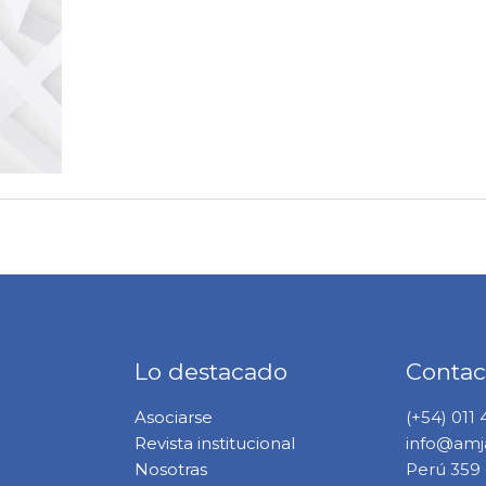
Lo destacado
Contac
Asociarse
(+54) 011
Revista institucional
info@amja
Nosotras
Perú 359 6