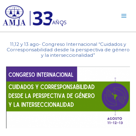
Ir
al
contenido
11,12 y 13 ago- Congreso Internacional “Cuidados y
Corresponsabilidad desde la perspectiva de género
y la interseccionalidad”