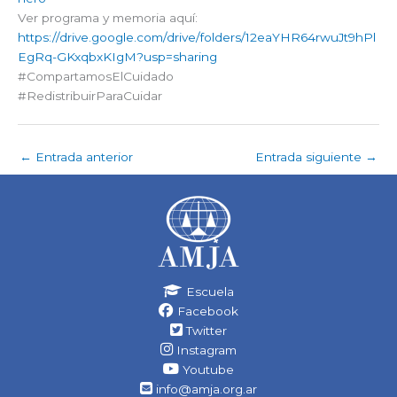
Ver programa y memoria aquí:
https://drive.google.com/drive/folders/12eaYHR64rwuJt9hPl
EgRq-GKxqbxKIgM?usp=sharing
#CompartamosElCuidado
#RedistribuirParaCuidar
←
Entrada anterior
Entrada siguiente
→
Escuela
Facebook
Twitter
Instagram
Youtube
info@amja.org.ar