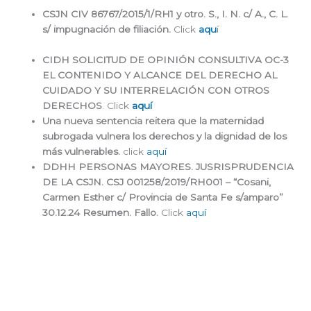
CSJN CIV 86767/2015/1/RH1 y otro. S., I. N. c/ A., C. L.
s/ impugnación de filiación.
Click
aqu
í
CIDH SOLICITUD DE OPINIÓN CONSULTIVA OC-3
EL CONTENIDO Y ALCANCE DEL DERECHO AL
CUIDADO Y SU INTERRELACIÓN CON OTROS
DERECHOS
. Click
aquí
Una nueva sentencia reitera que la maternidad
subrogada vulnera los derechos y la dignidad de los
más vulnerables.
click
aquí
DDHH PERSONAS MAYORES. JUSRISPRUDENCIA
DE LA CSJN. CSJ 001258/2019/RH001 – “Cosani,
Carmen Esther c/ Provincia de Santa Fe s/amparo”
30.12.24 Resumen. Fallo.
Click
aquí