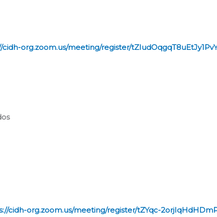
://cidh-org.zoom.us/meeting/register/tZIudOqgqT8uEtJy1P
dos
s://cidh-org.zoom.us/meeting/register/tZYqc-2orjIqHd