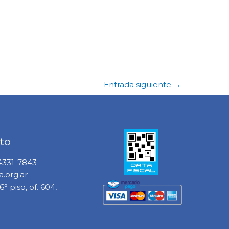
Entrada siguiente
→
to
 4331-7843
.org.ar
° piso, of. 604,