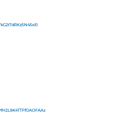
vYkG2tTdRKz5N45xl0
HDmPfH2L9K4TTFfOAOFAAz