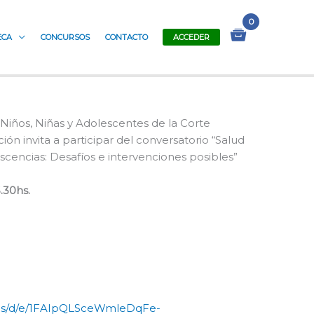
ECA
CONCURSOS
CONTACTO
ACCEDER
Niños, Niñas y Adolescentes de la Corte
ón invita a participar del conversatorio “Salud
scencias: Desafíos e intervenciones posibles”
.30hs.
rms/d/e/1FAIpQLSceWmleDqFe-