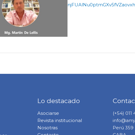
njFUAlNu0ptmGXv5fVZaovxh
Lo destacado
Contac
Asociarse
(+54) 011
Revista institucional
info@amja
Nosotras
Perú 359 6
Contacto
CABA