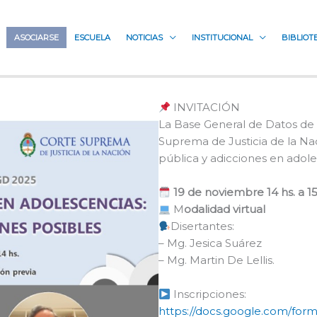
ASOCIARSE
ESCUELA
NOTICIAS
INSTITUCIONAL
BIBLIOT
INVITACIÓN
La Base General de Datos de 
Suprema de Justicia de la Naci
pública y adicciones en adole
19 de noviembre 14 hs. a 15
M
odalidad virtual
Disertantes:
– Mg. Jesica Suárez
– Mg. Martin De Lellis.
Inscripciones:
https://docs.google.com/fo