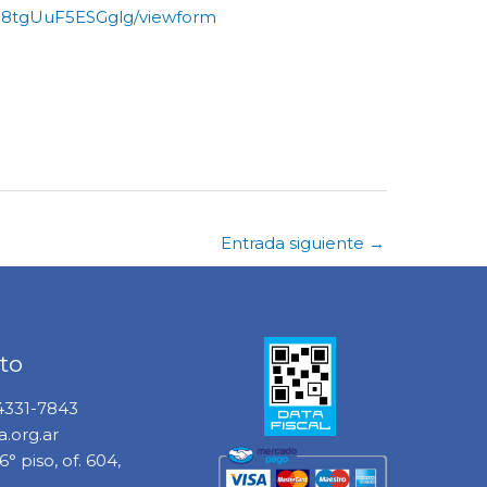
8tgUuF5ESGglg/viewform
Entrada siguiente
→
to
 4331-7843
.org.ar
° piso, of. 604,