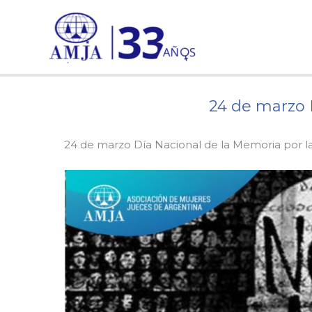
Ir
al
contenido
24 de marzo D
24 de marzo Día Nacional de la Memoria por la 