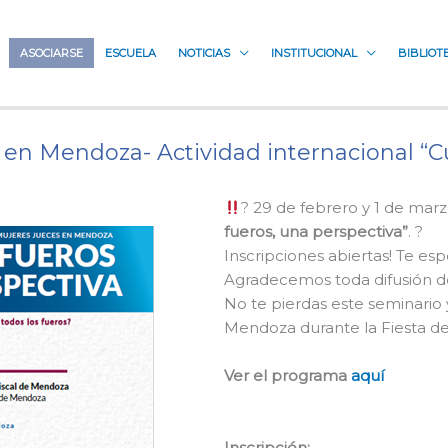
ASOCIARSE
ESCUELA
NOTICIAS
INSTITUCIONAL
BIBLIOT
o en Mendoza- Actividad internacional “C
? 29 de febrero y 1 de marz
fueros, una perspectiva”
. ?
Inscripciones abiertas! Te es
Agradecemos toda difusión de 
No te pierdas este seminario
Mendoza durante la Fiesta de 
Ver el programa
aquí
Inscripción: