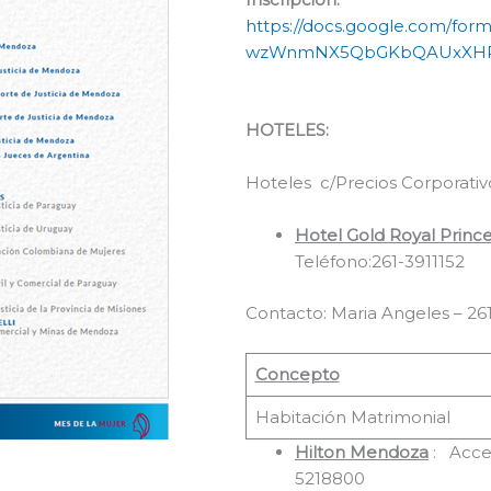
https://docs.google.com/fo
wzWnmNX5QbGKbQAUxXHRt
HOTELES:
Hoteles c/Precios Corporativ
Hotel Gold Royal Princ
Teléfono:261-3911152
Contacto: Maria Angeles – 26
Concepto
Habitación Matrimonial
Hilton Mendoza
: Acces
5218800