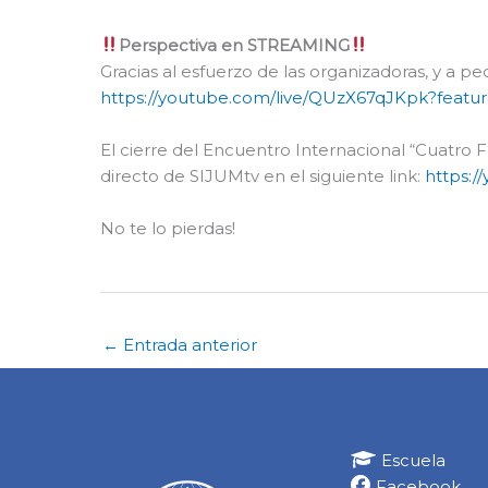
Perspectiva en STREAMING
Gracias al esfuerzo de las organizadoras, y a pe
https://youtube.com/live/QUzX67qJKpk?featu
El cierre del Encuentro Internacional “Cuatro 
directo de SIJUMtv en el siguiente link:
https:
No te lo pierdas!
←
Entrada anterior
Escuela
Facebook