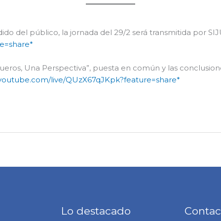
dido del público, la jornada del 29/2 será transmitida por SIJ
re=share*
Fueros, Una Perspectiva”, puesta en común y las conclusion
//youtube.com/live/QUzX67qJKpk?feature=share*
Lo destacado
Contac