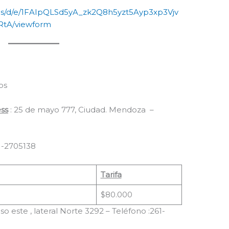
rms/d/e/1FAIpQLSd5yA_zk2Q8h5yzt5Ayp3xp3Vjv
A/viewform
os
ess
: 25 de mayo 777, Ciudad. Mendoza –
1-2705138
Tarifa
$80.000
o este , lateral Norte 3292 – Teléfono :261-