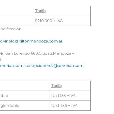
Tarifa
$210.000 + IVA
odificación.
go.vinolo@hiltonmendoza.com.ar
ve
: San Lorenzo 660,Ciudad.Mendoza –
3
amerian.com
;
recepcionmdz@amerian.com
;
Tarifa
oble
Usd 135 +IVA
ngle-doble
Usd 156 + IVA