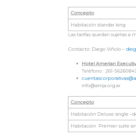
Concepto
Habitación standar king
Las tarifas quedan sujetas a m
Contacto: Diego Viñolo –
die
Hotel Amerian Executi
Teléfono : 261-5626084
cuentascorporativas@
info@amja.org.ar
Concepto
Habitación Deluxe single –d
Habitación Premier suite si