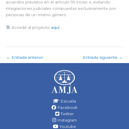
acuerdos previstos en el artículo 99 inciso 4, evitando
integraciones judiciales compuestas exclusivamente por
personas de un mismo género.
Accedé al proyecto
aquí
←
Entrada anterior
Entrada siguiente
→
Escuela
Facebook
Twitter
Instagram
Youtube