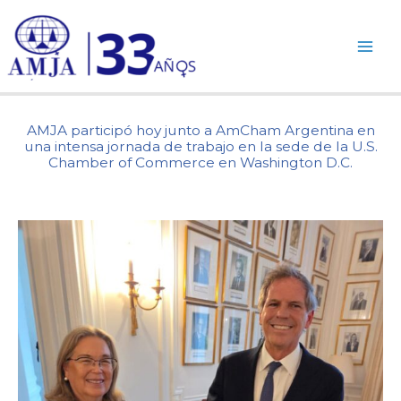
Ir
al
contenido
AMJA participó hoy junto a AmCham Argentina en
una intensa jornada de trabajo en la sede de la U.S.
Chamber of Commerce en Washington D.C.