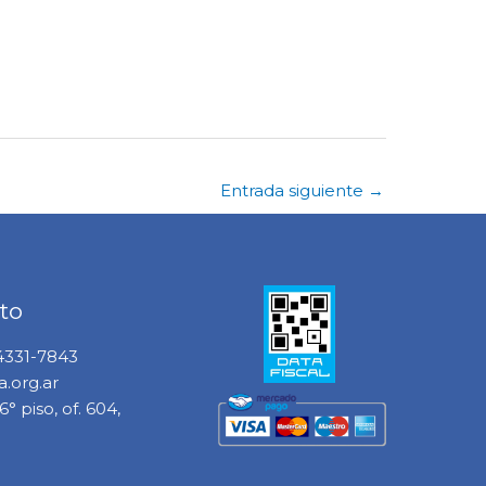
Entrada siguiente
→
to
 4331-7843
.org.ar
° piso, of. 604,