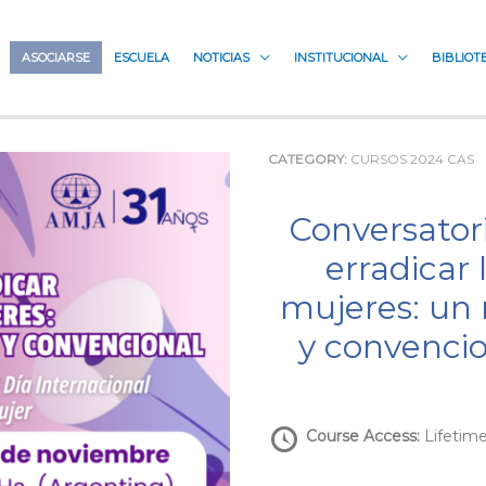
ASOCIARSE
ESCUELA
NOTICIAS
INSTITUCIONAL
BIBLIOT
CATEGORY:
CURSOS 2024 CAS
Conversatorio: Prevenir, sancionar y
erradicar 
mujeres: un
y convencio
Course Access:
Lifetim