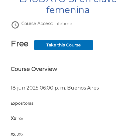
femenina
Course Access:
Lifetime
Free
Take this Course
Course Overview
18 jun 2025 06:00 p. m. Buenos Aires
Expositoras
Xx.
Xx
Xx.
JXx