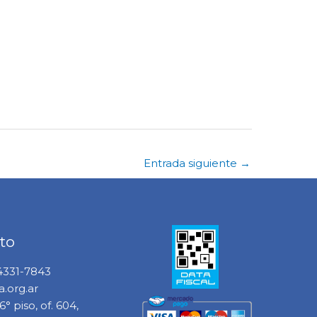
Entrada siguiente
→
to
 4331-7843
.org.ar
° piso, of. 604,