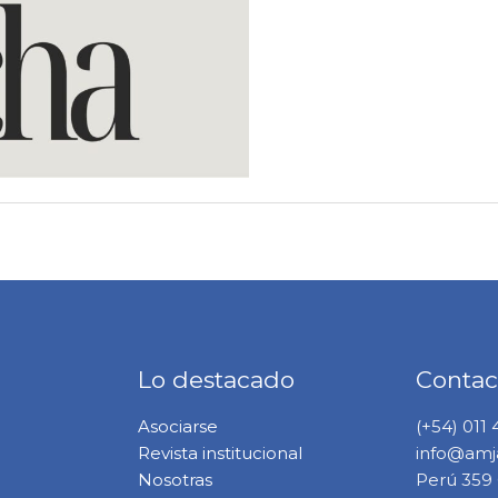
Lo destacado
Contac
Asociarse
(+54) 011
Revista institucional
info@amja
Nosotras
Perú 359 6