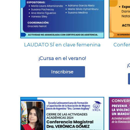
se
pueden
elegir
en
la
página
LAUDATO SÍ en clave femenina
Confere
de
producto
¡Cursa en el verano!
¡
Inscribirse
Este
producto
tiene
múltiples
variantes.