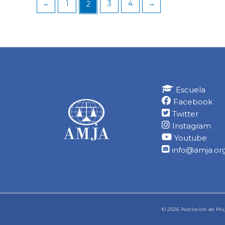
←
1
3
4
→
2
Escuela
Facebook
Twitter
Instagram
Youtube
info@amja.org
© 2026 Asociación de Muj