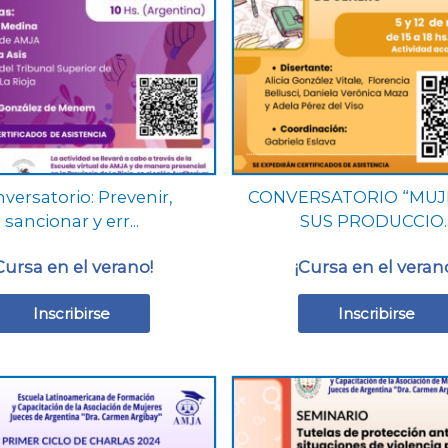
Las
Las
opciones
opciones
se
se
pueden
pueden
elegir
elegir
en
en
la
la
página
página
versatorio: Prevenir,
CONVERSATORIO “MUJ
de
de
sancionar y err...
SUS PRODUCCIO..
producto
producto
Cursa en el verano!
¡Cursa en el veran
Inscribirse
Inscribirse
Este
Este
producto
producto
tiene
tiene