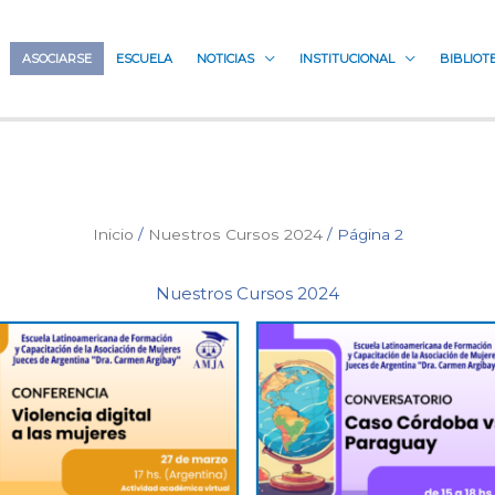
ASOCIARSE
ESCUELA
NOTICIAS
INSTITUCIONAL
BIBLIOT
Inicio
/
Nuestros Cursos 2024
/ Página 2
Nuestros Cursos 2024
Este
Este
producto
producto
tiene
tiene
múltiples
múltiples
variantes.
variantes.
Las
Las
opciones
opciones