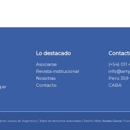
Lo destacado
Contact
Asociarse
(+54) 011
Revista institucional
info@amja
Nosotras
Perú 359 6
Contacto
CABA
.ar
eres Jueces de Argentina | Todos los derechos reservados | Diseño Web:
Acosta García
. Fun