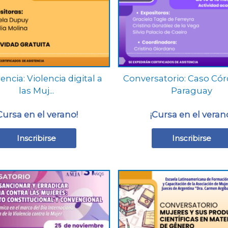
se
se
pueden
pueden
elegir
elegir
en
en
la
la
página
página
ncia: Violencia digital a
Conversatorio: Caso Có
de
de
las Muj...
Paraguay
producto
producto
Cursa en el verano!
¡Cursa en el veran
Inscribirse
Inscribirse
Este
Este
producto
producto
tiene
tiene
múltiples
múltiples
variantes.
variantes.