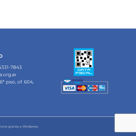
o
 4331-7843
.org.ar
° piso, of. 604,
ciona gracias a Wordpress.