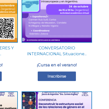
Las
opciones
se
pueden
elegir
en
la
página
ERES Y
CONVERSATORIO
de
.
INTERNACIONAL Situacione...
producto
o!
¡Cursa en el verano!
Inscribirse
Este
producto
tiene