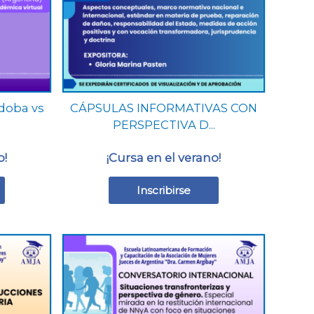
se
pueden
elegir
en
la
página
rdoba vs
CÁPSULAS INFORMATIVAS CON
de
PERSPECTIVA D...
producto
o!
¡Cursa en el verano!
Inscribirse
Este
producto
tiene
múltiples
variantes.