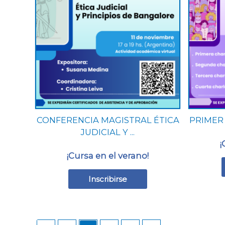
múltiples
variantes.
Las
opciones
se
pueden
elegir
en
la
página
CONFERENCIA MAGISTRAL ÉTICA
PRIMER
de
JUDICIAL Y ...
producto
¡
¡Cursa en el verano!
Inscribirse