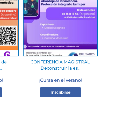
múltiples
variantes.
Las
opciones
se
pueden
elegir
en
la
página
 de
CONFERENCIA MAGISTRAL:
de
.
Deconstruir la es...
producto
o!
¡Cursa en el verano!
Inscribirse