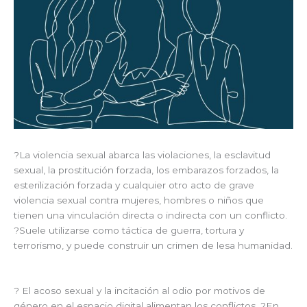
?La violencia sexual abarca las violaciones, la esclavitud
sexual, la prostitución forzada, los embarazos forzados, la
esterilización forzada y cualquier otro acto de grave
violencia sexual contra mujeres, hombres o niños que
tienen una vinculación directa o indirecta con un conflicto.
?Suele utilizarse como táctica de guerra, tortura y
terrorismo, y puede construir un crimen de lesa humanidad.
? El acoso sexual y la incitación al odio por motivos de
género en el espacio digital alimentan los conflictos. ?En