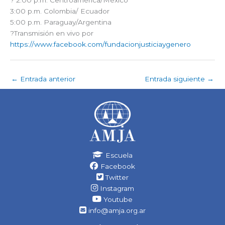
3:00 p.m. Colombia/ Ecuador
5:00 p.m. Paraguay/Argentina
?Transmisión en vivo por
https://www.facebook.com/fundacionjusticiaygenero
←
Entrada anterior
Entrada siguiente
→
Escuela
Facebook
Twitter
Instagram
Youtube
info@amja.org.ar