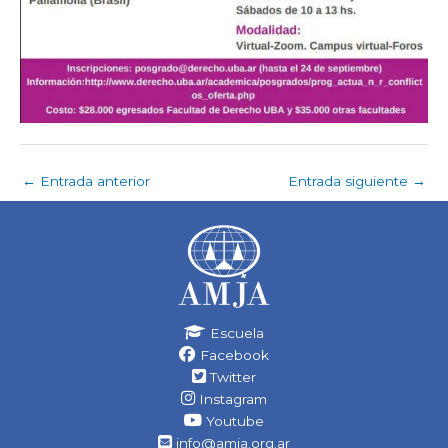
←
Entrada anterior
Entrada siguiente
→
Escuela
Facebook
Twitter
Instagram
Youtube
info@amja.org.ar