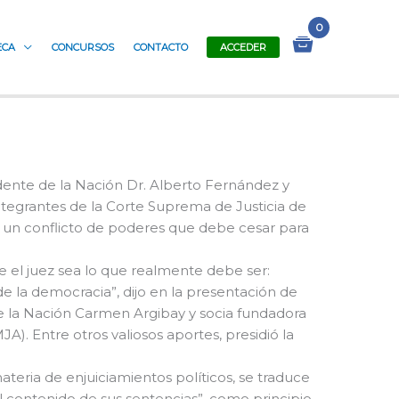
ECA
CONCURSOS
CONTACTO
ACCEDER
sidente de la Nación Dr. Alberto Fernández y
ntegrantes de la Corte Suprema de Justicia de
e un conflicto de poderes que debe cesar para
e el juez sea lo que realmente debe ser:
de la democracia”, dijo en la presentación de
 de la Nación Carmen Argibay y socia fundadora
). Entre otros valiosos aportes, presidió la
teria de enjuiciamientos políticos, se traduce
el contenido de sus sentencias”, como principio