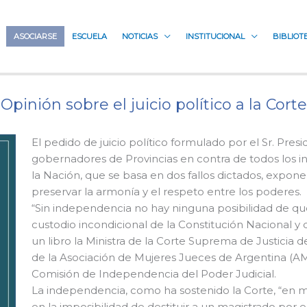
ASOCIARSE
ESCUELA
NOTICIAS
INSTITUCIONAL
BIBLIOT
Opinión sobre el juicio político a la Corte
El pedido de juicio político formulado por el Sr. Pre
gobernadores de Provincias en contra de todos los i
la Nación, que se basa en dos fallos dictados, expon
preservar la armonía y el respeto entre los poderes.
“Sin independencia no hay ninguna posibilidad de qu
custodio incondicional de la Constitución Nacional y 
un libro la Ministra de la Corte Suprema de Justicia
de la Asociación de Mujeres Jueces de Argentina (AMJA
Comisión de Independencia del Poder Judicial.
La independencia, como ha sostenido la Corte, “en ma
en la imposibilidad de destituir a un magistrado por 