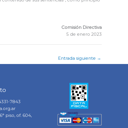
Comisión Directiva
5 de enero 2023
Entrada siguiente
→
to
 4331-7843
.org.ar
° piso, of. 604,