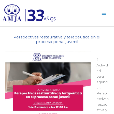
Ir
al
contenido
Perspectivas restaurativa y terapéutica en el
proceso penal juvenil
?
Activid
ad
para
agend
ar!
Persp
ectivas
restaur
ativa y