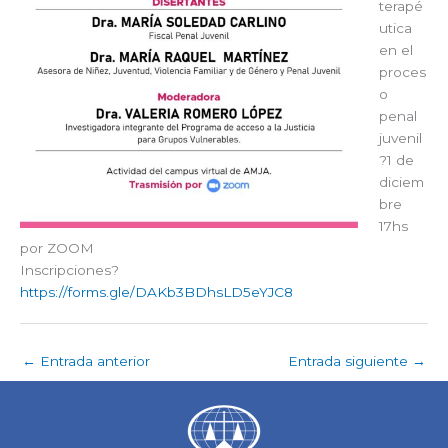
terapé
utica
en el
proces
o
penal
juvenil
?1 de
diciem
bre
17hs
por ZOOM
Inscripciones?
https://forms.gle/DAKb3BDhsLD5eYJC8
←
Entrada anterior
Entrada siguiente
→