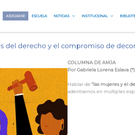
ASOCIARSE
ESCUELA
NOTICIAS
INSTITUCIONAL
BIBLIOT
s del derecho y el compromiso de decon
COLUMNA DE AMJA
Por Gabriela Lorena Eslava (*)
Hablar de
“las mujeres y el d
adentrarnos en múltiples espa