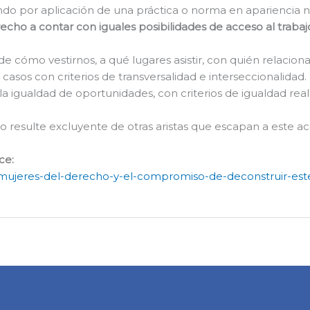
ndo por aplicación de una práctica o norma en apariencia n
echo a contar con iguales posibilidades de acceso al traba
 de cómo vestirnos, a qué lugares asistir, con quién relacion
s de casos con criterios de transversalidad e interseccionali
 la igualdad de oportunidades, con criterios de igualdad real
ho resulte excluyente de otras aristas que escapan a este 
ce:
las-mujeres-del-derecho-y-el-compromiso-de-deconstruir-est