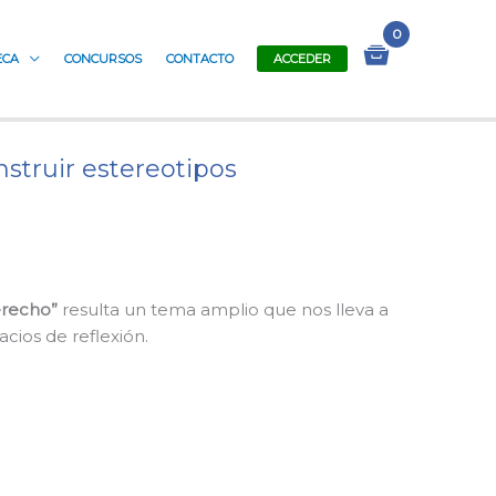
ECA
CONCURSOS
CONTACTO
ACCEDER
struir estereotipos
erecho”
resulta un tema amplio que nos lleva a
cios de reflexión.