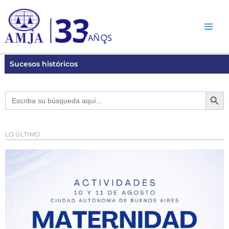
Ir
al
contenido
Sucesos históricos
Botón de bú
Buscar:
LO ÚLTIMO