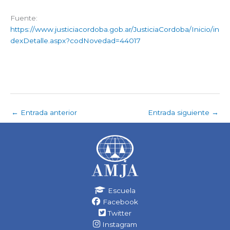
Fuente:
https://www.justiciacordoba.gob.ar/JusticiaCordoba/Inicio/in
dexDetalle.aspx?codNovedad=44017
←
Entrada anterior
Entrada siguiente
→
Escuela
Facebook
Twitter
Instagram