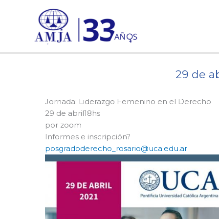
Ir
al
contenido
29 de a
Jornada: Liderazgo Femenino en el Derecho
29 de abril18hs
por zoom
Informes e inscripción?
posgradoderecho_rosario@uca.edu.ar