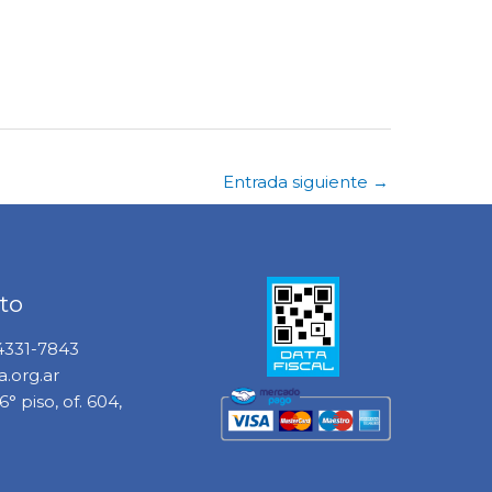
Entrada siguiente
→
to
 4331-7843
.org.ar
° piso, of. 604,