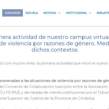
ASOCIARSE
ESCUELA
NOTICIAS
INSTITUCIONAL
BIBLIOT
mera actividad de nuestro campus virtu
s de violencia por razones de género. Me
dichos contextos
lizó con mucho éxito la primera actividad que inició el nue
ansversales a las situaciones de violencia por razones de g
del Convenio de Colaboración suscripto entre la Asociación
U.FE.PAZ) y declarada de interés institucional por el Tribun
unal Superior de Justicia de la Provincia de Córdoba.