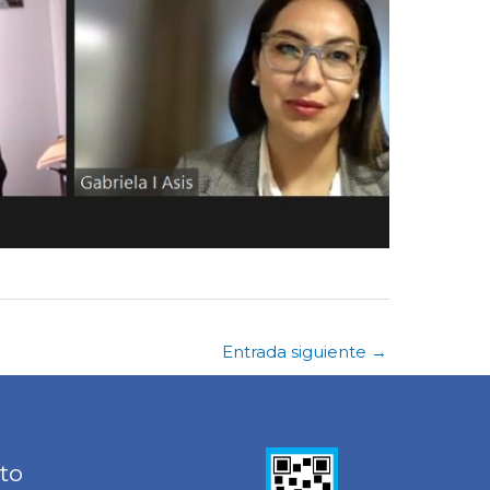
Entrada siguiente
→
to