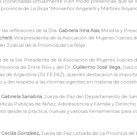
s (conectadas virtualmente o en modo presencial) que se l
a provincia de La Rioja “Monseñor Angelelli y Mártires Rioja
y las reflexiones de la Dra.
Gabriela Irina Asis,
Ministra y Presi
helli
, Vicepresidenta de la Asociación de Mujeres Jueces 
r Judicial de la Provincia de La Rioja.
a de la Sra. Presidenta de la Asociación de Mujeres Jueces 
Provincia de Entre Ríos y del Dr.
Guillermo José Vega
, Juez 
az de Argentina (JU.FE.PAZ), quienes destacaron la importanc
 y del respeto a las normas vigentes en materia de constit
a Gabriela Sanabria
, Jueza de Paz del Departamento de San
Políticas Públicas de Niñez, Adolescencia y Familia y Derecho
cilitó desde la práctica, nuevas y valiosas herramientas par
 Cecilia González,
Jueza de Paz Letrada de La Provincia de 