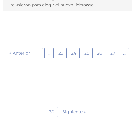
reunieron para elegir el nuevo liderazgo …
« Anterior
1
…
23
24
25
26
27
…
30
Siguiente »