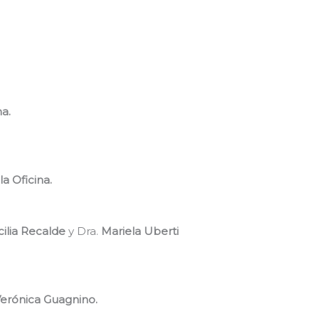
a.
a Oficina.
ilia Recalde
y Dra.
Mariela Uberti
erónica Guagnino.