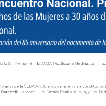
de la Sra. Presidenta de AMJA Dra.
Susana Medina
, con la p
40 años de la CEDAW y 30 años de la reforma constitucional 
Battistelli
(Córdoba), Dra.
Camila Banfi
(Chubut), y Dra.
Fer