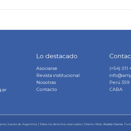
Lo destacado
Contac
Asociarse
(+54) 011
Revista institucional
info@amja
Nosotras
Perú 359 6
Contacto
CABA
.ar
eres Jueces de Argentina | Todos los derechos reservados | Diseño Web:
Acosta García
. Fun