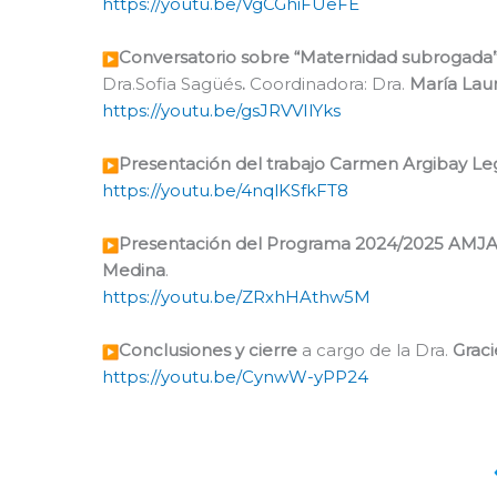
https://youtu.be/VgCGhiFUeFE
Conversatorio sobre “Maternidad subrogada
Dra.Sofia Sagüés
.
Coordinadora: Dra.
María Laur
https://youtu.be/gsJRVVIlYks
Presentación del trabajo Carmen Argibay Le
https://youtu.be/4nqlKSfkFT8
Presentación del Programa 2024/2025 AMJA/
Medina
.
https://youtu.be/ZRxhHAthw5M
Conclusiones y cierre
a cargo de la Dra.
Graci
https://youtu.be/CynwW-yPP24