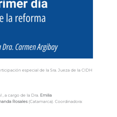
articipación especial de la Sra. Jueza de la CIDH
, a cargo de la Dra.
Emilia
nanda Rosales
(Catamarca). Coordinadora: