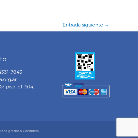
Entrada siguiente
→
to
 4331-7843
.org.ar
° piso, of. 604,
ciona gracias a Wordpress.