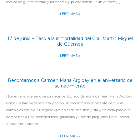
táctica de guerra, tortura y terrorismo, y puede construir un crimen […]
VIOLENCIA
SEXUAL
LEER MÁS »
EN
LOS
CONFLICTOS
17 de junio – Paso a la inmortalidad del Gral. Martín Miguel
17
de Güemes
DE
JUNIO
LEER MÁS »
–
PASO
A
Recordamos a Carmen María Argibay en el aniversario de
LA
RECORDAMOS
su nacimiento
INMORTALIDAD
A
DEL
CARMEN
Hoy, en el aniversario de su nacimiento, recordamos a Carmen María Argibay
GRAL.
MARÍA
como un faro de esperanza y como un recordatorio constante de que el
MARTÍN
ARGIBAY
cambio es posible. Su legado vive en cada decisión justa y en cada paso que
MIGUEL
EN
damos hacia una sociedad más igualitaria y libre de prejuicios. En su honor,
DE
EL
renovamos nuestro
GÜEMES
ANIVERSARIO
DE
LEER MÁS »