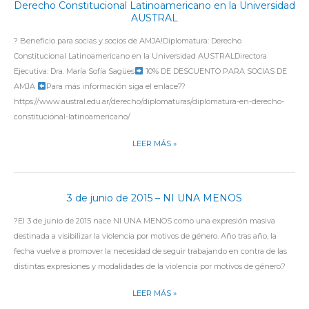
Derecho Constitucional Latinoamericano en la Universidad
PARA
AUSTRAL
SOCIAS
Y
? Beneficio para socias y socios de AMJA!Diplomatura: Derecho
SOCIOS
Constitucional Latinoamericano en la Universidad AUSTRALDirectora
DE
Ejecutiva: Dra. María Sofía Sagües
10% DE DESCUENTO PARA SOCIAS DE
AMJA!
AMJA
Para más información siga el enlace??
DIPLOMATURA:
https://www.austral.edu.ar/derecho/diplomaturas/diplomatura-en-derecho-
DERECHO
constitucional-latinoamericano/
CONSTITUCIONAL
LEER MÁS »
LATINOAMERICANO
EN
LA
UNIVERSIDAD
3 de junio de 2015 – NI UNA MENOS
3
AUSTRAL
DE
?El 3 de junio de 2015 nace NI UNA MENOS como una expresión masiva
JUNIO
destinada a visibilizar la violencia por motivos de género. Año tras año, la
DE
fecha vuelve a promover la necesidad de seguir trabajando en contra de las
2015
distintas expresiones y modalidades de la violencia por motivos de género.?
–
NI
LEER MÁS »
UNA