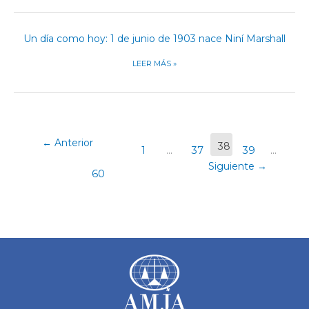
MENOS
Un día como hoy: 1 de junio de 1903 nace Niní Marshall
UN
DÍA
LEER MÁS »
COMO
HOY:
1
DE
JUNIO
←
Anterior
38
DE
1
…
37
39
…
1903
Siguiente
→
60
NACE
NINÍ
MARSHALL