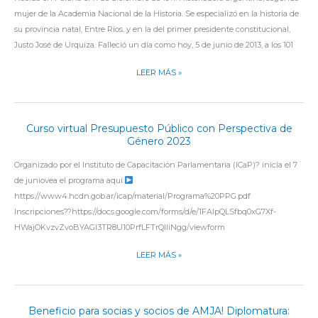
A
mujer de la Academia Nacional de la Historia. Se especializó en la historia de
BEATRIZ
su provincia natal, Entre Ríos, y en la del primer presidente constitucional,
BOSCH
Justo José de Urquiza. Falleció un día como hoy, 5 de junio de 2013, a los 101
LEER MÁS »
Curso virtual Presupuesto Público con Perspectiva de
CURSO
Género 2023
VIRTUAL
PRESUPUESTO
Organizado por el Instituto de Capacitación Parlamentaria (ICaP)? inicia el 7
PÚBLICO
de juniovea el programa aquí:
CON
https://www4.hcdn.gob.ar/icap/material/Programa%20PPG.pdf
PERSPECTIVA
Inscripciones??https://docs.google.com/forms/d/e/1FAIpQLSfbq0xG7Xf-
DE
HWajOKvzvZvoBYAGI3TR8U10PrfLFTrQIliNgg/viewform
GÉNERO
2023
LEER MÁS »
Beneficio para socias y socios de AMJA! Diplomatura:
BENEFICIO