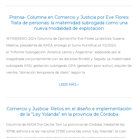
UNA
REALIDAD”:
CAFURE,
Prensa- Columna en Comercio y Justicia por Eve Flores:
PRENSA-
CRÍTICA
Trata de personas: la maternidad subrogada como una
COLUMNA
nueva modalidad de explotación
CONTRA
EN
LA
COMERCIO
19 FEBRERO, 2024 Columna de OpiniónPor Eve Flores La doctora Susana
ELIMINACIÓN
Y
Medina, presidenta de AMJA, entregó al Sumo Pontífice, el 7/2/2024
DEL
JUSTICIA
el “Informe Subrogación. América Latina y Argentina”, elaborado por la
FEMICIDIO
POR
magistrada conjuntamente con las doctoras Binetti y Sagüés. La maternidad
EVE
subrogada (MS), gestación subrogada, GPA (gestation pour autrui), alquiler de
FLORES:
vientre, “donación temporaria de útero”, según la
TRATA
LEER MÁS »
DE
PERSONAS:
LA
MATERNIDAD
Comercio y Justicia- Retos en el diseño e implementación
COMERCIO
SUBROGADA
de la “Ley Yolanda” en la provincia de Córdoba
Y
COMO
JUSTICIA-
Columna de AMJA Por Cecilia Torri La provincia de Córdoba, mediante ley
UNA
RETOS
10758, adhirió a la ley nacional 27.592 conocida como “Ley Yolanda”, la cual
NUEVA
EN