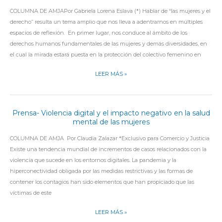
DIGITAL
MUJERES
COLUMNA DE AMJAPor Gabriela Lorena Eslava (*) Hablar de “las mujeres y el
DEL
derecho” resulta un tema amplio que nos lleva a adentrarnos en múltiples
DERECHO
espacios de reflexión. En primer lugar, nos conduce al ámbito de los
Y
derechos humanos fundamentales de las mujeres y demás diversidades, en
EL
el cual la mirada estará puesta en la protección del colectivo femenino en
COMPROMISO
DE
LEER MÁS »
DECONSTRUIR
ESTEREOTIPOS
Prensa- Violencia digital y el impacto negativo en la salud
PRENSA-
mental de las mujeres
VIOLENCIA
DIGITAL
COLUMNA DE AMJA Por Claudia Zalazar *Exclusivo para Comercio y Justicia
Y
Existe una tendencia mundial de incrementos de casos relacionados con la
EL
violencia que sucede en los entornos digitales. La pandemia y la
IMPACTO
hiperconectividad obligada por las medidas restrictivas y las formas de
NEGATIVO
contener los contagios han sido elementos que han propiciado que las
EN
víctimas de este
LA
SALUD
LEER MÁS »