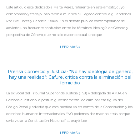
DESIGNAR
AMJA
Este artículo esta dedicado a Marta Pérez, referente en este ámbito, cuyo
MUJERES
EN
compromiso y trabajo inspiraron a muchos. Su legado continúa guiándonos.
EN
COMERCIO
Por Eve Flores y Gabriela Eslava. En el debate público contemporáneo se
LA
Y
advierte una frecuente confusión entre los términos ideología de Género y
CORTE?
JUSTICIA-
perspectiva de Género, que no solo es conceptual sino que
PERSPECTIVA
DE
LEER MÁS »
GÉNERO
VS
IDEOLOGÍA
Prensa Comercio y Justicia- “No hay ideología de género,
PRENSA
DE
hay una realidad”: Cafure, crítica contra la eliminación del
COMERCIO
GÉNERO
femicidio
Y
JUSTICIA-
La ex vocal del Tribunal Superior de Justicia (TSJ) y delegada de AMJA en
“NO
Córdoba cuestionó la postura gubernamental de eliminar esa figura del
HAY
Código Penal y advirtió que esta medida va en contra de la Constitución y los
IDEOLOGÍA
derechos humanos internacionales. “NO podemos dar marcha atrás porque
DE
sería violar la Constitución Nacional” subrayó. Lee
GÉNERO,
LEER MÁS »
HAY