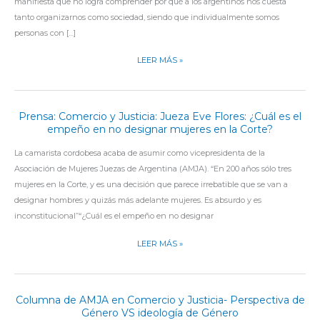
manifiesta que no logra comprender por qué a los argentinos nos cuesta
JUSTICIA:
tanto organizarnos como sociedad, siendo que individualmente somos
REFLEXIÓN
personas con […]
SOBRE
LEER MÁS »
EL
CUIDADO
COMUNITARIO
AL
Prensa: Comercio y Justicia: Jueza Eve Flores: ¿Cuál es el
PRENSA:
QUE
empeño en no designar mujeres en la Corte?
COMERCIO
NOS
Y
La camarista cordobesa acaba de asumir como vicepresidenta de la
INVITA
JUSTICIA:
Asociación de Mujeres Juezas de Argentina (AMJA). “En 200 años sólo tres
LA
JUEZA
mujeres en la Corte, y es una decisión que parece irrebatible que se van a
LEY
EVE
designar hombres y quizás más adelante mujeres. Es absurdo y es
PROVINCIAL
FLORES:
inconstitucional”“¿Cuál es el empeño en no designar
N°
¿CUÁL
11034
ES
LEER MÁS »
EL
EMPEÑO
EN
Columna de AMJA en Comercio y Justicia- Perspectiva de
COLUMNA
NO
Género VS ideología de Género
DE