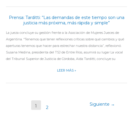
MENTAL
DE
LAS
Prensa: Tarditti: “Las demandas de este tiempo son una
PRENSA:
MUJERES
justicia más próxima, más rápida y simple”
TARDITTI:
“LAS
La jueza concluye su gestión frente a la Asociación de Mujeres Jueces de
DEMANDAS
Argentina. “Tenemos que tener reflexiones críticas sobre qué cambios y qué
DE
aperturas tenemos que hacer para estrechar nuestra distancia”, reflexionó.
ESTE
Susana Medina, presidenta del TSJ de Entre Ríos, asumirá su lugar La vocal
TIEMPO
del Tribunal Superior de Justicia de Córdoba, Aída Tarditti, concluye su
SON
UNA
LEER MÁS »
JUSTICIA
MÁS
PRÓXIMA,
MÁS
RÁPIDA
Siguiente
→
1
2
Y
SIMPLE”