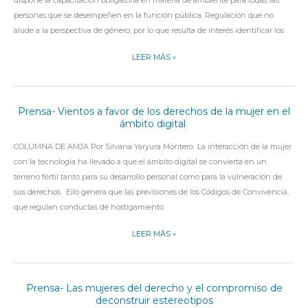
dispone la capacitación obligatoria en materia de ambiente para todas las
MODALIDAD
EL
personas que se desempeñen en la función pública. Regulación que no
DE
DISEÑO
alude a la perspectiva de género, por lo que resulta de interés identificar los
EXPLOTACIÓN
E
IMPLEMENTACIÓN
LEER MÁS »
DE
LA
“LEY
Prensa- Vientos a favor de los derechos de la mujer en el
PRENSA-
YOLANDA”
ámbito digital
VIENTOS
EN
A
COLUMNA DE AMJA Por Silvana Yaryura Montero La interacción de la mujer
LA
FAVOR
con la tecnología ha llevado a que el ámbito digital se convierta en un
PROVINCIA
DE
terreno fértil tanto para su desarrollo personal como para la vulneración de
DE
LOS
sus derechos. Ello genera que las previsiones de los Códigos de Convivencia,
CÓRDOBA
DERECHOS
que regulan conductas de hostigamiento
DE
LA
LEER MÁS »
MUJER
EN
EL
Prensa- Las mujeres del derecho y el compromiso de
PRENSA-
ÁMBITO
deconstruir estereotipos
LAS